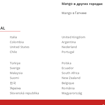
Mango в других городах
Mango в Гатчине
NAL
Italia
United Kingdom
Colombia
Argentina
United States
Nederland
Chile
Portugal
Türkiye
Polska
Sverige
Ecuador
Malaysia
South Africa
Suomi
New Zealand
한국
Belgique
Україна
România
Slovenská republika
Magyarország