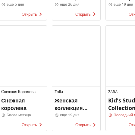
предложить в
Остин
Zolla
еще 5 дня
еще 26 дня
еще 19 дня
ТВОЁ
Открыть
Открыть
От
Снежная Королева
Zolla
ZARA
Снежная
Женская
Kid's Stud
королева
коллекция
Collectio
Zolla
Более месяца
еще 19 дня
Последний 
Открыть
Открыть
От