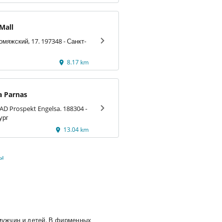
Mall
мяжский, 17. 197348 - Санкт-
8.17 km
 Parnas
KAD Prospekt Engelsa. 188304 -
ург
13.04 km
ты
ужчин и детей. В фирменных