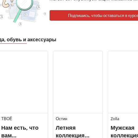
Подпишись, чтобы оставаться в курсе
да, обувь и аксеcсуары
ТВОЁ
Остин
Zolla
Нам есть, что
Летняя
Мужская
вам
коллекция
коллекци