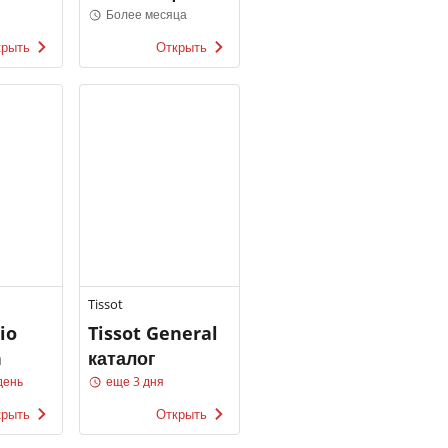
МУЖЧИНЫ
Более месяца
крыть
Открыть
Tissot
io
Tissot General
n
каталог
день
еще 3 дня
крыть
Открыть