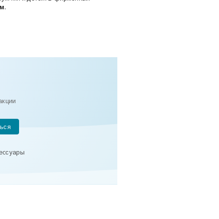
ам
.
акции
ься
сеcсуары