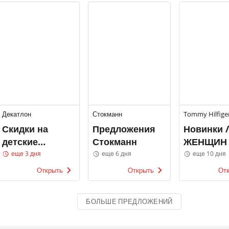
Декатлон
Стокманн
Tommy Hilfige
Скидки на
Предложения
Новинки 
детские
Стокманн
ЖЕНЩИН
товары
еще 3 дня
еще 6 дня
еще 10 дня
Декатлон
Открыть
Открыть
От
БОЛЬШЕ ПРЕДЛОЖЕНИЙ