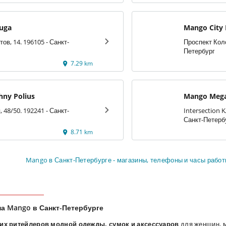
uga
Mango City 
ов, 14. 196105 - Санкт-
Проспект Коло
Петербург
7.29 km
ny Polius
Mango Mega
 48/50. 192241 - Санкт-
Intersection 
Санкт-Петерб
8.71 km
Mango в Санкт-Петербурге - магазины, телефоны и часы рабо
на Mango в Санкт-Петербурге
их ритейлеров модной одежды, сумок и аксессуаров
для женщин, м