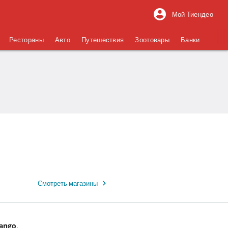
Мой Тиендео
Рестораны
Авто
Путешествия
Зоотовары
Банки
Смотреть магазины
ango
.