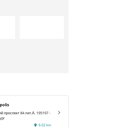
polis
 проспект 84 лит.А. 195197 -
ург
6.02 km