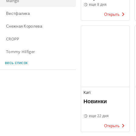
Mango
стиль
еще 8 дня
Фамилия
Вестфалика
Открыть
Снежная Королева
CROPP
Tommy Hilfiger
весь список
Kari
Новинки
еще 22 дня
Открыть