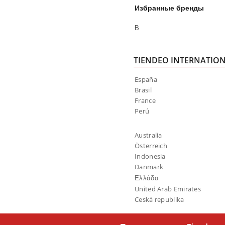
Избранные бренды
В
TIENDEO INTERNATIO
España
Brasil
France
Perú
Australia
Österreich
Indonesia
Danmark
Ελλάδα
United Arab Emirates
Ceská republika