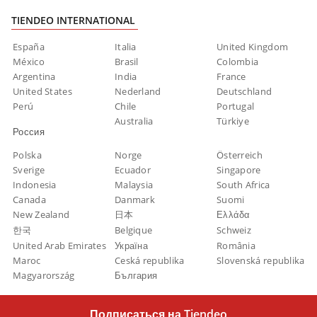
TIENDEO INTERNATIONAL
España
Italia
United Kingdom
México
Brasil
Colombia
Argentina
India
France
United States
Nederland
Deutschland
Perú
Chile
Portugal
Australia
Türkiye
Россия
Polska
Norge
Österreich
Sverige
Ecuador
Singapore
Indonesia
Malaysia
South Africa
Canada
Danmark
Suomi
New Zealand
日本
Ελλάδα
한국
Belgique
Schweiz
United Arab Emirates
Україна
România
Maroc
Ceská republika
Slovenská republika
Magyarország
България
Подписаться на Tiendeo