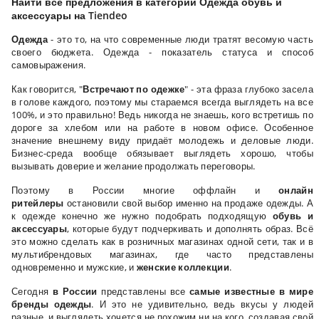
Найти все предложения в категории Одежда обувь и
аксессуары на Tiendeo
Одежда
- это то, на что современные люди тратят весомую часть
своего бюджета. Одежда - показатель статуса и способ
самовыражения.
Как говорится, "
Встречают по одежке
" - эта фраза глубоко засела
в голове каждого, поэтому мы стараемся всегда выглядеть на все
100%, и это правильно! Ведь никогда не знаешь, кого встретишь по
дороге за хлебом или на работе в новом офисе. Особенное
значение внешнему виду придаёт молодежь и деловые люди.
Бизнес-среда вообще обязывает выглядеть хорошо, чтобы
вызывать доверие и желание продолжать переговоры.
Поэтому в России многие оффлайн и
онлайн
ритейлеры
остановили свой выбор именно на продаже одежды. А
к одежде конечно же нужно подобрать подходящую
обувь и
аксессуары
, которые будут подчеркивать и дополнять образ. Всё
это можно сделать как в розничных магазинах одной сети, так и в
мультибрендовых магазинах, где часто представлены
одновременно и мужские, и
женские коллекции
.
Сегодня
в России
представлены все
самые известные в мире
бренды одежды
. И это не удивительно, ведь вкусы у людей
разные, и выглядеть хочется не похожим ни на кого, создавая свой