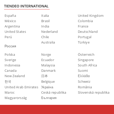
TIENDEO INTERNATIONAL
España
Italia
United Kingdom
México
Brasil
Colombia
Argentina
India
France
United States
Nederland
Deutschland
Perú
Chile
Portugal
Australia
Türkiye
Россия
Polska
Norge
Österreich
Sverige
Ecuador
Singapore
Indonesia
Malaysia
South Africa
Canada
Danmark
Suomi
New Zealand
日本
Ελλάδα
한국
Belgique
Schweiz
United Arab Emirates
Україна
România
Maroc
Ceská republika
Slovenská republika
Magyarország
България