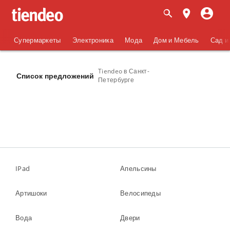
Супермаркеты
Электроника
Мода
Дом и Мебель
Сад и
Tiendeo в Санкт-
Список предложений
Петербурге
IPad
Апельсины
Артишоки
Велосипеды
Вода
Двери