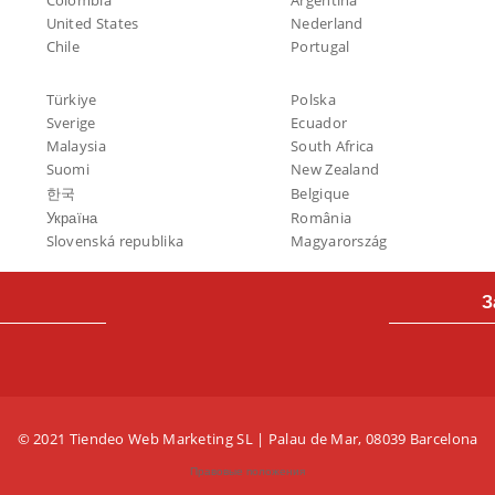
Colombia
Argentina
United States
Nederland
Chile
Portugal
Türkiye
Polska
Sverige
Ecuador
Malaysia
South Africa
Suomi
New Zealand
한국
Belgique
Україна
România
Slovenská republika
Magyarország
З
© 2021 Tiendeo Web Marketing SL | Palau de Mar, 08039 Barcelona
Правовые положения