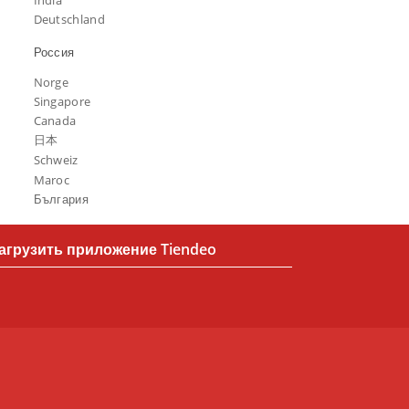
India
Deutschland
Россия
Norge
Singapore
Canada
日本
Schweiz
Maroc
България
агрузить приложение Tiendeo