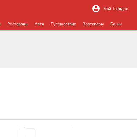
Мой Тиендео
я
Рестораны
Авто
Путешествия
Зоотовары
Банки