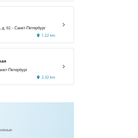
Фонтанки наб., д. 92. - Санкт-Петербург
1.22 km
вая
Санкт-Петербург
2.32 km
зивные