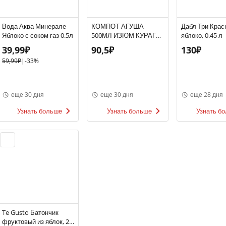
Вода Аква Минерале
КОМПОТ АГУША
Дабл Три Крас
Яблоко с соком газ 0.5л
500МЛ ИЗЮМ КУРАГА
яблоко, 0.45 л
ЯБЛОКО
39,99₽
90,5₽
130₽
59,99₽
|
-33%
еще 30 дня
еще 30 дня
еще 28 дня
Узнать больше
Узнать больше
Узнать б
Te Gusto Батончик
фруктовый из яблок, 25