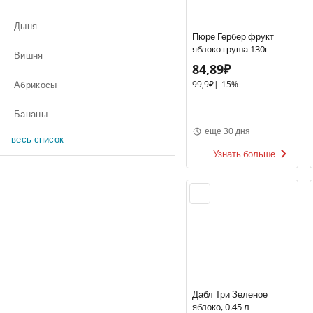
Дыня
Пюре Гербер фрукт
яблоко груша 130г
Вишня
84,89₽
Абрикосы
99,9₽
|
-15%
Бананы
еще 30 дня
весь список
Узнать больше
Дабл Три Зеленое
яблоко, 0.45 л