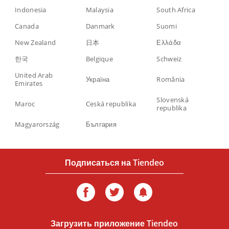
Indonesia
Malaysia
South Africa
Canada
Danmark
Suomi
New Zealand
日本
Ελλάδα
한국
Belgique
Schweiz
United Arab
Україна
România
Emirates
Slovenská
Maroc
Ceská republika
republika
Magyarország
България
Подписаться на Tiendeo
Загрузить приложение Tiendeo