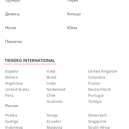
Одежда
Парка
Джинсы
Кольцо
Носки
Юбка
Перчатки
TIENDEO INTERNATIONAL
España
Italia
United Kingdom
México
Brasil
Colombia
Argentina
India
France
United States
Nederland
Deutschland
Perú
Chile
Portugal
Australia
Türkiye
Россия
Polska
Norge
Österreich
Sverige
Ecuador
Singapore
Indonesia
Malaysia
South Africa