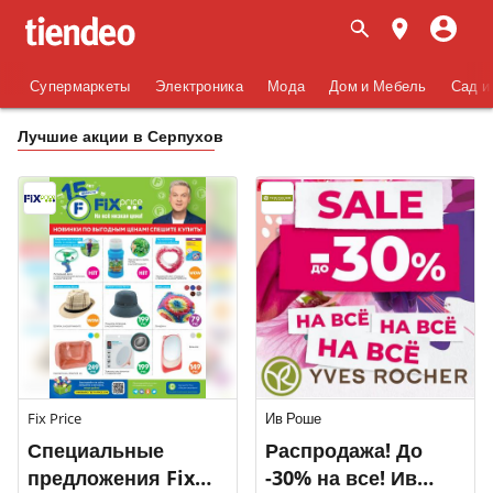
Супермаркеты
Электроника
Мода
Дом и Мебель
Сад и
Лучшие акции в Серпухов
Fix Price
Ив Роше
Специальные
Распродажа! До
предложения Fix
-30% на все! Ив