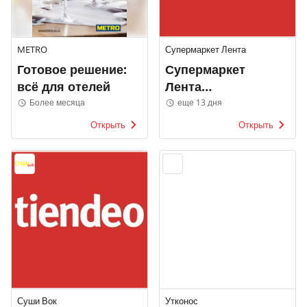
METRO
Супермаркет Лента
Готовое решение:
Супермаркет
всё для отелей
Лента
Электронные
Более месяца
еще 13 дня
каталоги
Открыть
Открыть
Суши Вок
Утконос