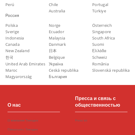
Perú
Chile
Portugal
Australia
Türkiye
Россия
Polska
Norge
Österreich
Sverige
Ecuador
Singapore
Indonesia
Malaysia
South Africa
Canada
Danmark
Suomi
New Zealand
日本
Ελλάδα
한국
Belgique
Schweiz
United Arab Emirates
Україна
România
Maroc
Ceská republika
Slovenská republika
Magyarország
България
Пресса и связь с
О нас
общественностью
О компании Тиендео
Press kit
Связаться с Тиендео