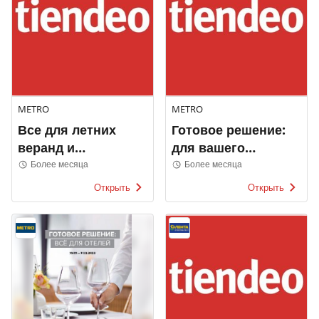
METRO
METRO
Все для летних
Готовое решение:
веранд и
для вашего
ресторанов
фастфуд-меню
Более месяца
Более месяца
Открыть
Открыть