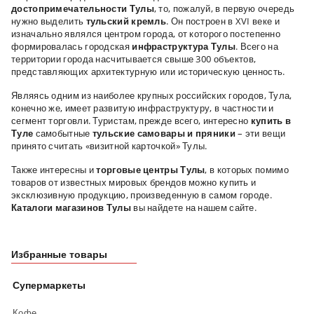
достопримечательности Тулы
, то, пожалуй, в первую очередь
нужно выделить
тульский кремль
. Он построен в XVI веке и
изначально являлся центром города, от которого постепенно
формировалась городская
инфраструктура Тулы
. Всего на
территории города насчитывается свыше 300 объектов,
представляющих архитектурную или историческую ценность.
Являясь одним из наиболее крупных российских городов, Тула,
конечно же, имеет развитую инфраструктуру, в частности и
сегмент торговли. Туристам, прежде всего, интересно
купить в
Туле
самобытные
тульские самовары и пряники
– эти вещи
принято считать «визитной карточкой» Тулы.
Также интересны и
торговые центры Тулы
, в которых помимо
товаров от известных мировых брендов можно купить и
эксклюзивную продукцию, произведенную в самом городе.
Каталоги магазинов Тулы
вы найдете на нашем сайте.
Избранные товары
Супермаркеты
Кофе