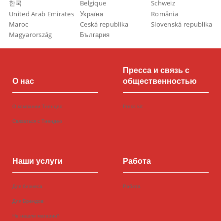
한국
Belgique
Schweiz
United Arab Emirates
Україна
România
Maroc
Ceská republika
Slovenská republika
Magyarország
България
Пресса и связь с
О нас
общественностью
О компании Тиендео
Press kit
Связаться с Тиендео
Наши услуги
Работа
Для бизнеса
Работа
Для Брендов
Не нашли магазин?