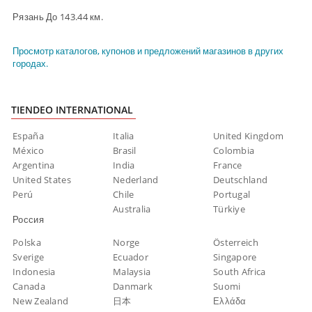
Рязань До 143.44 км.
Просмотр каталогов, купонов и предложений магазинов в других
городах.
TIENDEO INTERNATIONAL
España
Italia
United Kingdom
México
Brasil
Colombia
Argentina
India
France
United States
Nederland
Deutschland
Perú
Chile
Portugal
Australia
Türkiye
Россия
Polska
Norge
Österreich
Sverige
Ecuador
Singapore
Indonesia
Malaysia
South Africa
Canada
Danmark
Suomi
New Zealand
日本
Ελλάδα