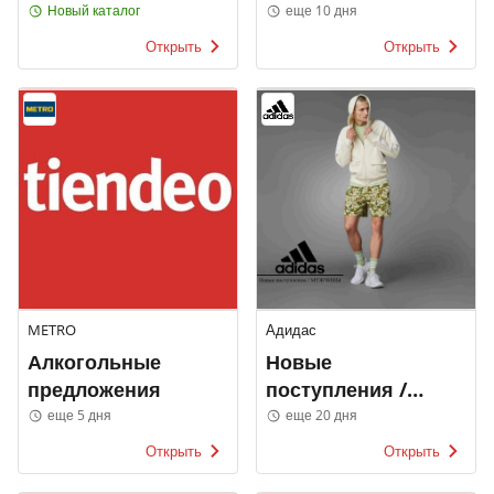
каталоги
Новый каталог
еще 10 дня
Открыть
Открыть
METRO
Адидас
Алкогольные
Новые
предложения
поступления /
МУЖЧИНЫ
еще 5 дня
еще 20 дня
Открыть
Открыть