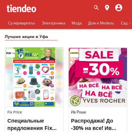
Супермаркеты
Электроника
Мода
Дом и Мебель
Сад и
Лучшие акции в Уфа
Fix Price
Ив Роше
Специальные
Распродажа! До
предложения Fix
-30% на все! Ив