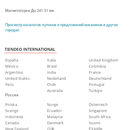
Магнитогорск До 241.51 км.
Просмотр каталогов, купонов и предложений магазинов в других
городах.
TIENDEO INTERNATIONAL
España
Italia
United Kingdom
México
Brasil
Colombia
Argentina
India
France
United States
Nederland
Deutschland
Perú
Chile
Portugal
Australia
Türkiye
Россия
Polska
Norge
Österreich
Sverige
Ecuador
Singapore
Indonesia
Malaysia
South Africa
Canada
Danmark
Suomi
New Zealand
日本
Ελλάδα