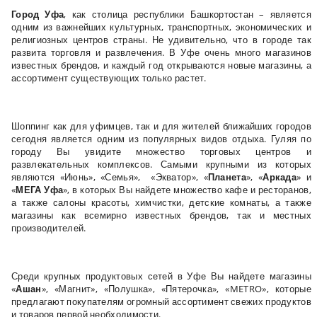
Город Уфа
, как столица республики Башкортостан – является
одним из важнейших культурных, транспортных, экономических и
религиозных центров страны. Не удивительно, что в городе так
развита торговля и развлечения. В Уфе очень много магазинов
известных брендов, и каждый год открываются новые магазины, а
ассортимент существующих только растет.
Шоппинг как для уфимцев, так и для жителей ближайших городов
сегодня является одним из популярных видов отдыха. Гуляя по
городу Вы увидите множество торговых центров и
развлекательных комплексов. Самыми крупными из которых
являются «Июнь», «Семья», «Экватор», «
Планета
», «
Аркада
» и
«
МЕГА Уфа
», в которых Вы найдете множество кафе и ресторанов,
а также салоны красоты, химчистки, детские комнаты, а также
магазины как всемирно известных брендов, так и местных
производителей.
Среди крупных продуктовых сетей в Уфе Вы найдете магазины
«
Ашан
», «Магнит», «Полушка», «Пятерочка», «METRO», которые
предлагают покупателям огромный ассортимент свежих продуктов
и товаров первой необходимости.