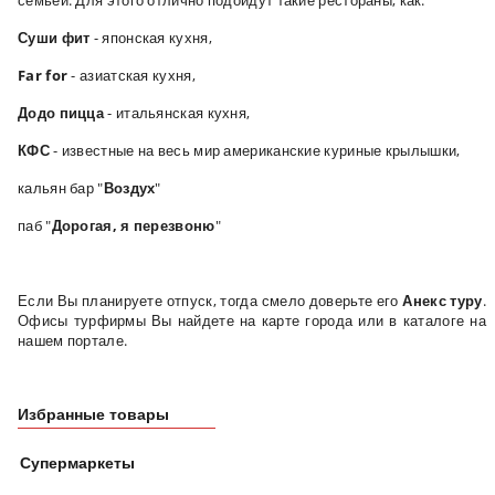
семьей. Для этого отлично подойдут такие рестораны, как:
Суши фит
- японская кухня,
Far for
- азиатская кухня,
Додо пицца
- итальянская кухня,
КФС
- известные на весь мир американские куриные крылышки,
кальян бар "
Воздух
"
паб "
Дорогая, я перезвоню
"
Если Вы планируете отпуск, тогда смело доверьте его
Анекс туру
.
Офисы турфирмы Вы найдете на карте города или в каталоге на
нашем портале.
Избранные товары
Супермаркеты