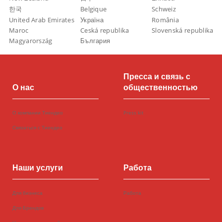
한국
Belgique
Schweiz
United Arab Emirates
Україна
România
Maroc
Ceská republika
Slovenská republika
Magyarország
България
Пресса и связь с
О нас
общественностью
О компании Тиендео
Press kit
Связаться с Тиендео
Наши услуги
Работа
Для бизнеса
Работа
Для Брендов