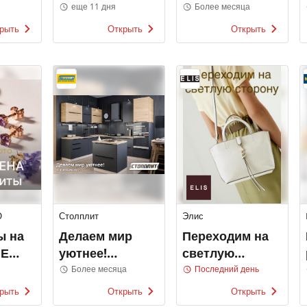
все! Ив Роше
еще 11 дня
Более месяца
рыть
Открыть
Открыть
О
Столплит
Элис
ы на
Делаем мир
Переходим на
ШЕ
уютнее!
светлую
Коллекция
сторону Элис
Более месяца
Последний день
2022
рыть
Открыть
Открыть