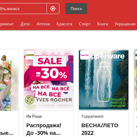
Поиск
 ремонт
Дети
Аптеки
Красота
Спорт
Книги
Украшения
Ив Роше
Tupperware
Распродажа!
ВЕСНА/ЛЕТО
ные
До -30% на
2022