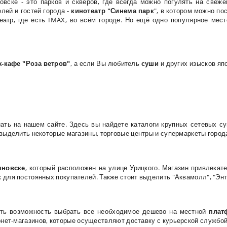
вске - это парков и скверов, где всегда можно погулять на свеже
лей и гостей города -
кинотеатр "Синема парк
", в котором можно по
еатр, где есть IMAX, во всём городе. Но ещё одно популярное ме
-кафе "Роза ветров"
, а если Вы любитель
суши
и других изысков яп
нать на нашем сайте. Здесь вы найдете каталоги крупных сетевых с
 выделить некоторые магазины, торговые центры и супермаркеты город
яновске
, который расположен на улице Урицкого. Магазин привлекат
к для постоянных покупателей. Также стоит выделить "Аквамолл", "Энт
сть возможность выбрать все необходимое дешево на местной
плат
нет-магазинов, которые осуществляют доставку с курьерской службо