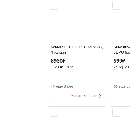
Коньяк РЕВИЗОР ХО 40% 0,7,
Вино игр
Франция
ЗЕРО без
белое, п
8960₽
599₽
11200₽
|
-20%
750₽
|
-20
еще 8 дня
еще 8 
Узнать больше