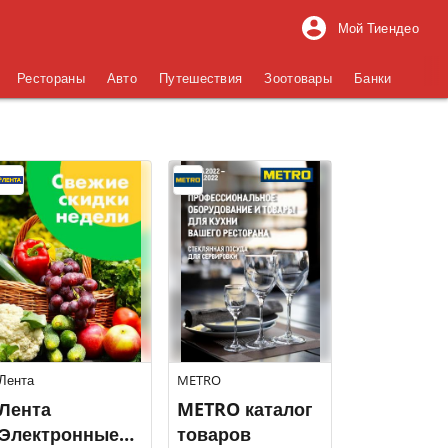
Мой Тиендео
Рестораны
Авто
Путешествия
Зоотовары
Банки
Лента
METRO
Лента
METRO каталог
Электронные
товаров