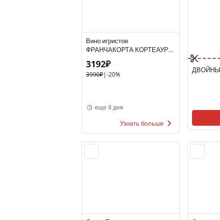
Вино игристое
ФРАНЧАКОРТА КОРТЕАУРА
РОЗЕ 10-13.5% 0.75, розовое,
3192₽
брют, Италия
ДВОЙНЫ
3990₽
|
-20%
еще 8 дня
Узнать больше