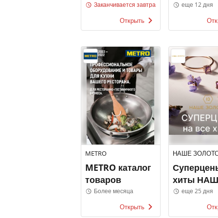
Fix Price
каталоги
Заканчивается завтра
еще 12 дня
Открыть
Отк
METRO
НАШЕ ЗОЛОТ
METRO каталог
Суперцен
товаров
хиты НА
ЗОЛОТО
Более месяца
еще 25 дня
Открыть
Отк