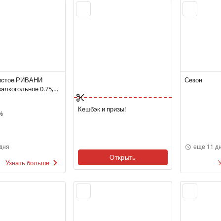
истое РИВАНИ
Сезон
алкогольное 0.75,
олусладкое, Италия
Кешбэк и призы!
%
дня
еще 11 д
Открыть
Узнать больше