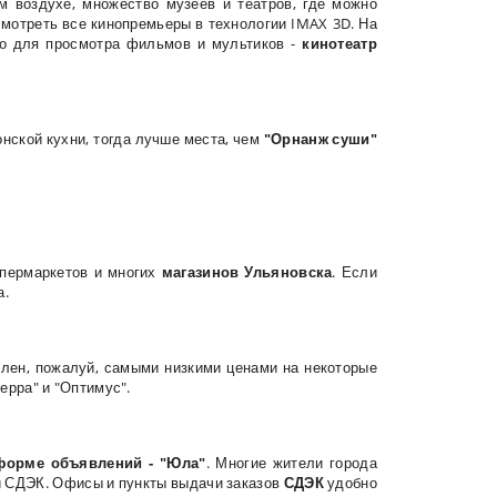
м воздухе, множество музеев и театров, где можно
смотреть все кинопремьеры в технологии IMAX 3D. На
сто для просмотра фильмов и мультиков -
кинотеатр
онской кухни, тогда лучше места, чем
"Орнанж суши"
упермаркетов и многих
магазинов Ульяновска
. Если
а.
елен, пожалуй, самыми низкими ценами на некоторые
ерра" и "Оптимус".
форме объявлений - "Юла"
. Многие жители города
й СДЭК. Офисы и пункты выдачи заказов
СДЭК
удобно