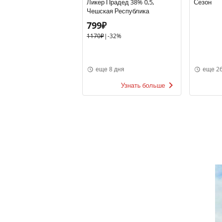
Ликер Прадед 38% 0,5,
Сезон
Чешская Республика
799₽
1170₽
|
-32%
еще 8 дня
еще 26
Узнать больше