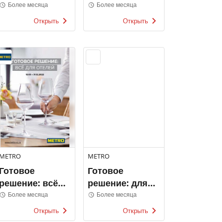
каталоги
Более месяца
Более месяца
Открыть
Открыть
METRO
METRO
Готовое
Готовое
решение: всё
решение: для
для отелей
вашего
Более месяца
Более месяца
фастфуд-меню
Открыть
Открыть