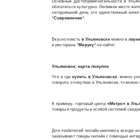
Основные достопримечательности в Ульяно
обогатиться культурно. Любимое место жите
сегодняшний день это единственный кинот
"Современник"
.
Вкусно поесть
в Ульяновске
можно в
лаунж
и ресторана
"Мируку"
не найти!
Ульяновск: карта покупок
Что и где
купить в Ульяновске
, можно уз
говорить о покупках в Ульяновске, то можно
К примеру, торговый центр
«Метро» в Уль
товары и продукты и особой системой скидо
Для любителей онлайн-шоппинга всегда е
заказывают товары онлайн с помощью интер