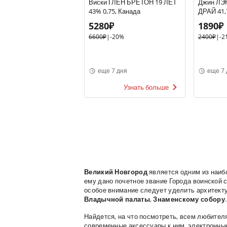
Виски ГЛЕН БРЕТОН 19 ЛЕТ
Джин ЛЭ
43% 0,75, Канада
ДРАЙ 41,
Великобр
5280₽
1890₽
6600₽
|
-20%
2400₽
|
-2
еще 7 дня
еще 7 
Узнать больше
Великий Новгород
является одним из наибо
ему дано почетное звание Города воинской
особое внимание следует уделить архитек
Владычной палаты
,
Знаменскому собору
.
Найдется, на что посмотреть, всем любител
современные аксессуары к ним, электронны