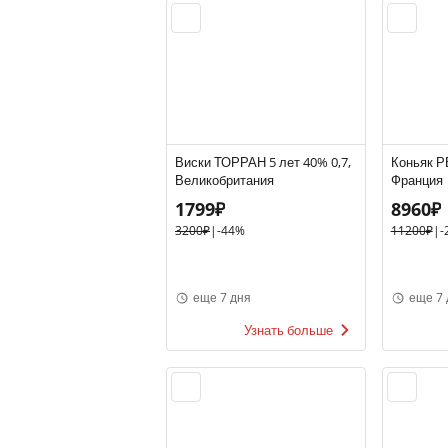
Виски ТОРРАН 5 лет 40% 0,7,
Коньяк Р
Великобритания
Франция
1799₽
8960₽
3200₽
|
-44%
11200₽
|
-
еще 7 дня
еще 7 
Узнать больше