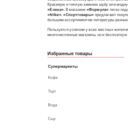
Красивую и теплую зимнюю шубу или модну
«Елена»
. В магазине
«Формула»
легко под
«
Nike»
,
«Спорттовары»
предлагают покупа
большим ассортиментом литературы разных
Пользуется успехом у всех местных жителе
многочисленные магазины, но и бесплатную
Избранные товары
Супермаркеты
Кофе
Торт
Вода
Сыр