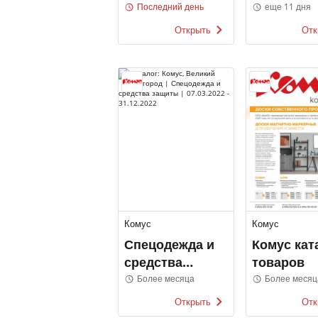
Fix Price
каталоги
Последний день
еще 11 дня
Открыть
Отк
Комус
Комус
Спецодежда и
Комус кат
средства
товаров
защиты
Более месяца
Более месяц
Открыть
Отк