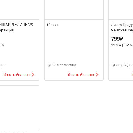
РИШАР ДЕЛИЛЬ VS
Сезон
Ликер Праде
 Франция
Чешская Ре
799₽
1%
1170₽
|
-32%
дня
Более месяца
еще 7 дн
Узнать больше
Узнать больше