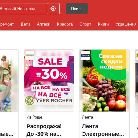
Поиск
 ремонт
Дети
Аптеки
Красота
Спорт
Книги
Украшения
Ив Роше
Лента
Распродажа!
Лента
ные
До -30% на
Электронные