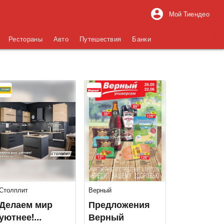
Мой Тиендео
Рестораны
Авто
Путешествия
Банки
Столплит
Верный
Делаем мир
Предложения
уютнее!
Верный