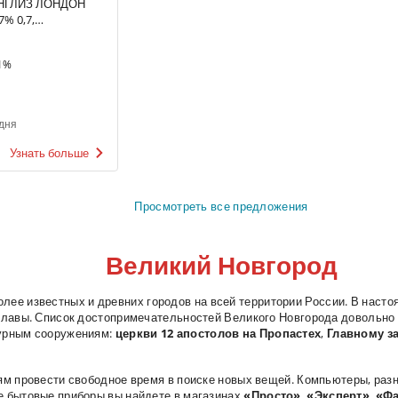
НГЛИЗ ЛОНДОН
7% 0,7,
итания
1%
дня
Узнать больше
Просмотреть все предложения
Великий Новгород
лее известных и древних городов на всей территории России. В наст
 славы. Список достопримечательностей Великого Новгорода довольно 
турным сооружениям:
церкви 12 апостолов на Пропастех
,
Главному з
ям провести свободное время в поиске новых вещей. Компьютеры, раз
е бытовые приборы вы найдете в магазинах
«Просто»
,
«Эксперт»
,
«Фа