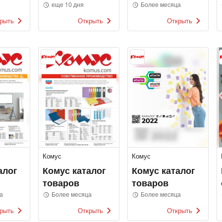
все! Ив Роше
каталоги
еще 10 дня
Более месяца
рыть
Открыть
Открыть
Комус
Комус
алог
Комус каталог
Комус каталог
товаров
товаров
а
Более месяца
Более месяца
рыть
Открыть
Открыть