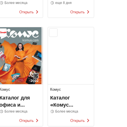
Коллекция
Более месяца
еще 8 дня
2022
Открыть
Открыть
Комус
Комус
Каталог для
Каталог
офиса и
«Комус
бизнеса 2022
Медицина
Более месяца
Более месяца
2022»
Открыть
Открыть