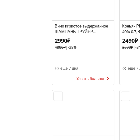
Вино игристое выдержанное
Коньяк 
ШАМПАНЬ ТРУЙЯР
40% 0.7,
ЭЛЕКСИУМ 12% 0.75,
2990₽
2490₽
розовое, брют, Франция
4800₽
|
-38%
3590₽
|
-3
еще 7 дня
еще 7 
Узнать больше