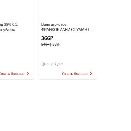
д 38% 0,5,
Вино игристое
спублика
ФРАНКОРИАНИ СПУМАНТЕ
8.5-13.5% 0.75, белое,
366₽
полусладкое, Италия
549₽
|
-33%
я
еще 7 дня
Узнать больше
Узнать больше