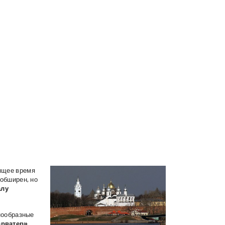
оящее время
обширен, но
алу
нообразные
рватер»
.