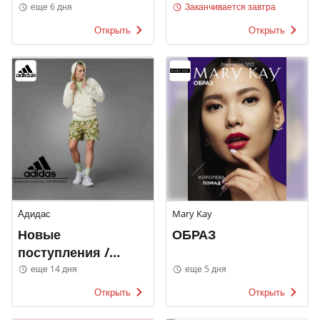
еще 6 дня
Заканчивается завтра
Открыть
Открыть
Адидас
Mary Kay
Новые
ОБРАЗ
поступления /
МУЖЧИНЫ
еще 14 дня
еще 5 дня
Открыть
Открыть