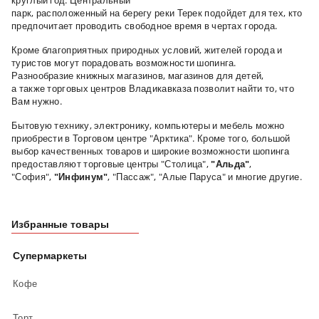
круглый год. Центральный
парк, расположенный на берегу реки Терек подойдет для тех, кто
предпочитает проводить свободное время в чертах города.
Кроме благоприятных природных условий, жителей города и
туристов могут порадовать возможности шопинга.
Разнообразие
книжных магазинов,
магазинов для детей,
а
также
торговых центров Владикавказа
позволит найти то, что
Вам нужно.
Бытовую технику, электронику, компьютеры и мебель можно
приобрести в
Торговом центре "Арктика"
. Кроме того, большой
выбор качественных товаров и широкие возможности шопинга
предоставляют торговые центры
"Столица",
"Альда"
,
"София",
"Инфинум"
, "Пассаж", "Алые Паруса" и многие другие.
Избранные товары
Супермаркеты
Кофе
Торт