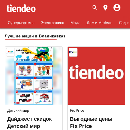
Супермаркеты
Электроника
Мода
Дом и Мебель
Сад и
Лучшие акции в Владикавказ
Детский мир
Fix Price
Дайджест скидок
Выгодные цены
Детский мир
Fix Price