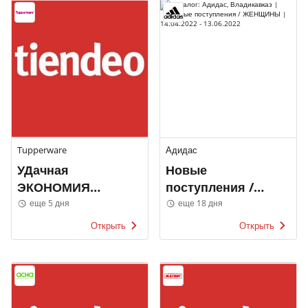
Tupperware
Адидас
УДачная
Новые
ЭКОНОМИЯ
поступления /
Tupperware
ЖЕНЩИНЫ
еще 5 дня
еще 18 дня
Открыть
Открыть