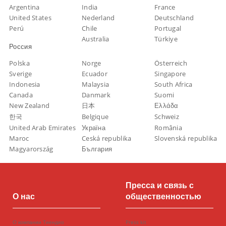
Argentina
India
France
United States
Nederland
Deutschland
Perú
Chile
Portugal
Australia
Türkiye
Россия
Polska
Norge
Österreich
Sverige
Ecuador
Singapore
Indonesia
Malaysia
South Africa
Canada
Danmark
Suomi
New Zealand
日本
Ελλάδα
한국
Belgique
Schweiz
United Arab Emirates
Україна
România
Maroc
Ceská republika
Slovenská republika
Magyarország
България
Пресса и связь с
О нас
общественностью
О компании Тиендео
Press kit