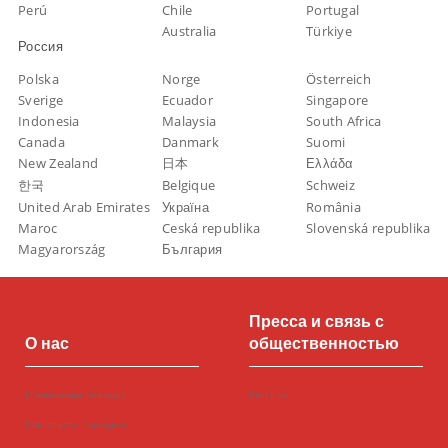
Perú
Chile
Portugal
Australia
Türkiye
Россия
Polska
Norge
Österreich
Sverige
Ecuador
Singapore
Indonesia
Malaysia
South Africa
Canada
Danmark
Suomi
New Zealand
日本
Ελλάδα
한국
Belgique
Schweiz
United Arab Emirates
Україна
România
Maroc
Ceská republika
Slovenská republika
Magyarország
България
Пресса и связь с
О нас
общественностью
О компании Тиендео
Press kit
Связаться с Тиендео