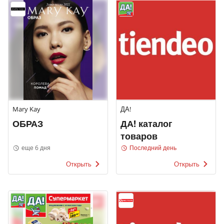
Mary Kay
ДА!
ОБРАЗ
ДА! каталог
товаров
еще 6 дня
Последний день
Открыть
Открыть