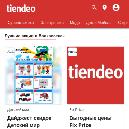
Супермаркеты
Электроника
Мода
Дом и Мебель
Сад и
Лучшие акции в Воскресенск
Детский мир
Fix Price
Дайджест скидок
Выгодные цены
Детский мир
Fix Price